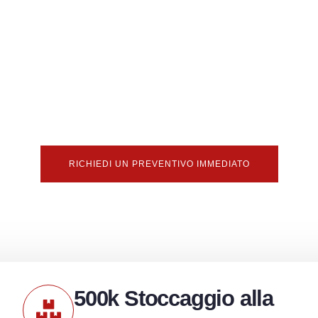
rovvigionamento per marchi o di distribuzione all'ingrosso
li per stucco di precisione costruiti per funzionare. Con 
consegna rapidi, qualità stabile e supporto completo O
sonalizzati? Nessun problema. Creiamo strumenti che pia
mercato.
RICHIEDI UN PREVENTIVO IMMEDIATO
500k Stoccaggio alla