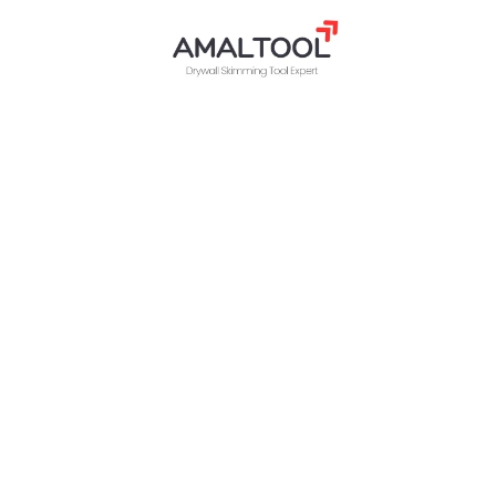
Lama 
per s