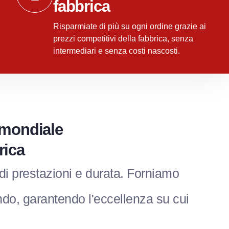
fabbrica
Risparmiate di più su ogni ordine grazie ai
prezzi competitivi della fabbrica, senza
intermediari e senza costi nascosti.
o mondiale
rica
 di prestazioni e durata. Forniamo
mondo, garantendo l'eccellenza su cui