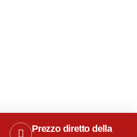
, Amaltool offre lame
8 linee di produzione,
EM/ODM. Colori, loghi
ceranno al vostro
Prezzo diretto della