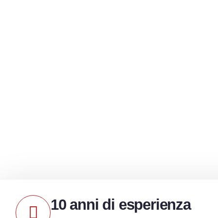
Che si tratti di app
per rasatura e coltel
garantiamo tempi di 
e imballaggi per
10 anni di esperienza