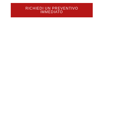
RICHIEDI UN PREVENTIVO
IMMEDIATO
ltello
n Cina